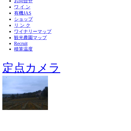
お問合せ
ワ イ ン
有機JAS
ショップ
リ ン ク
ワイナリーマップ
観光農園マップ
Recruit
積算温度
定点カメラ